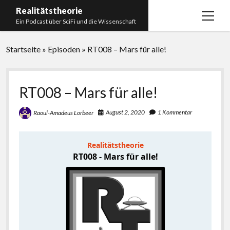
Realitätstheorie
Menü
Ein Podcast über SciFi und die Wissenschaft
öffnen
Startseite
Startseite
»
Episoden
»
RT008 – Mars für alle!
Über uns
Impressum
RT008 – Mars für alle!
Unser Podcastmanufaktur
August 2, 2020
1 Kommentar
Raoul-Amadeus Lorbeer
Paperliste
Bücherliste