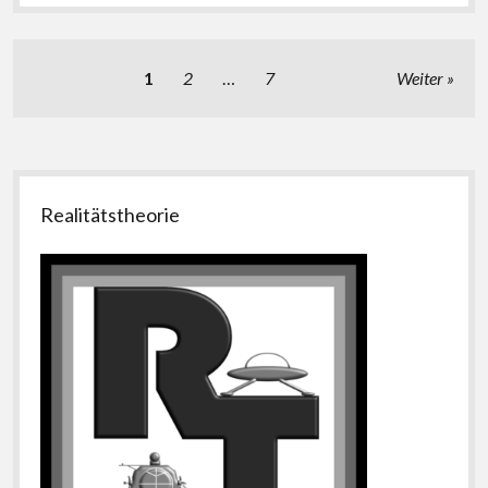
Seitennummerierung
1
2
…
7
Weiter
der
Beiträge
Seitenleiste
Realitätstheorie