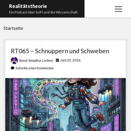
Realitätstheorie
Menü
Ein Podcast über SciFi und die Wissenschaft
öffnen
Startseite
Startseite
Über uns
Realitätstheorie
Impressum
RT065 – Schnuppern und Schweben
Unser Podcastmanufaktur
Juni 20, 2026
Raoul-Amadeus Lorbeer
Schreibe einen Kommentar
Paperliste
Bücherliste