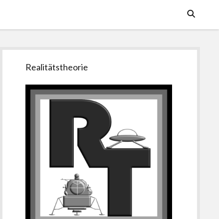
Seitenleiste
Realitätstheorie