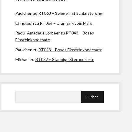
Paulchen
zu
RT063 – Spiegel mit Schlafstörung
Christoph
zu
RT064 – Uranfunk vom Mars
Raoul-Amadeus Lorbeer
zu
RT043 – Boses
Einsteinkondesate
Paulchen
zu
RT043 – Boses Einsteinkondesate
Michael
zu
RT037 – Staubige Sternenkarte
Suchen