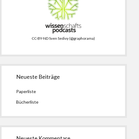
CC-BY-ND Sven Sedivy (@graphorama)
Neueste Beiträge
Paperliste
Bücherliste
Neueste Kommentare