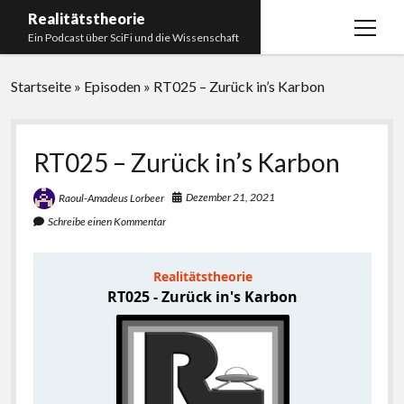
Realitätstheorie
Menü
Ein Podcast über SciFi und die Wissenschaft
öffnen
Startseite
Startseite
»
Episoden
»
RT025 – Zurück in’s Karbon
Über uns
Impressum
RT025 – Zurück in’s Karbon
Unser Podcastmanufaktur
Dezember 21, 2021
Raoul-Amadeus Lorbeer
Paperliste
Schreibe einen Kommentar
Bücherliste