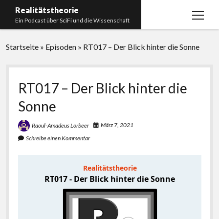
Realitätstheorie
Menü
Ein Podcast über SciFi und die Wissenschaft
öffnen
Startseite
Startseite
»
Episoden
»
RT017 – Der Blick hinter die Sonne
Über uns
Impressum
RT017 – Der Blick hinter die
Unser Podcastmanufaktur
Sonne
Paperliste
März 7, 2021
Raoul-Amadeus Lorbeer
Bücherliste
Schreibe einen Kommentar