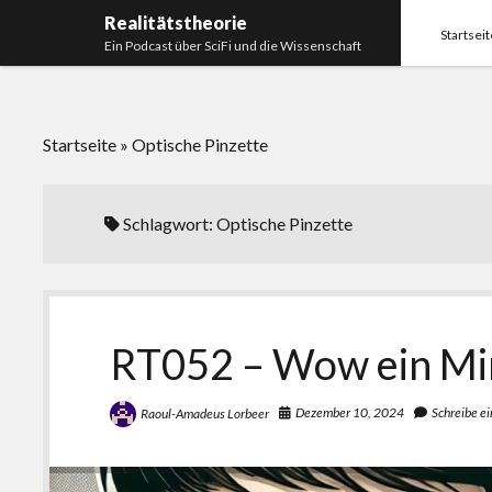
Realitätstheorie
Startseit
Ein Podcast über SciFi und die Wissenschaft
Startseite
»
Optische Pinzette
Schlagwort:
Optische Pinzette
RT052 – Wow ein Mi
Dezember 10, 2024
Schreibe e
Raoul-Amadeus Lorbeer