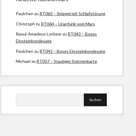
Paulchen
zu
RT063 – Spiegel mit Schlafstörung
Christoph
zu
RT064 – Uranfunk vom Mars
Raoul-Amadeus Lorbeer
zu
RT043 – Boses
Einsteinkondesate
Paulchen
zu
RT043 – Boses Einsteinkondesate
Michael
zu
RT037 – Staubige Sternenkarte
Suchen