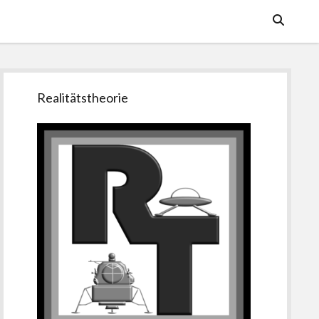
Seitenleiste
Realitätstheorie