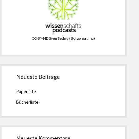
CC-BY-ND Sven Sedivy (@graphorama)
Neueste Beiträge
Paperliste
Bücherliste
Neueste Kommentare