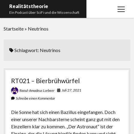
Realitätstheorie
Menü
Ein Podcast über SciFi und die Wissenschaft
öffnen
Startseite
Startseite
»
Neutrinos
Über uns
Impressum
Schlagwort:
Neutrinos
Unser Podcastmanufaktur
Paperliste
RT021 – Bierbrühwürfel
Bücherliste
Juli 27, 2021
Raoul-Amadeus Lorbeer
Schreibe einen Kommentar
Die Sonne hat sich einen Bazillus eingefangen. Doch
einer unserer Nachbarsterne scheint ganz gut mit den
Einzellern klar zu kommen. „Der Astronaut“ ist der
Einzige, der die Lösung hierfür finden kann und sieht