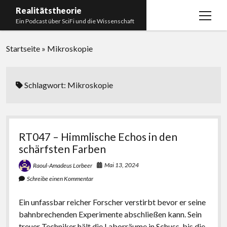
Realitätstheorie
Menü
Ein Podcast über SciFi und die Wissenschaft
öffnen
Startseite
Startseite
»
Mikroskopie
Über uns
Impressum
Schlagwort:
Mikroskopie
Unser Podcastmanufaktur
Paperliste
RT047 – Himmlische Echos in den
Bücherliste
schärfsten Farben
Mai 13, 2024
Raoul-Amadeus Lorbeer
Schreibe einen Kommentar
Ein unfassbar reicher Forscher verstirbt bevor er seine
bahnbrechenden Experimente abschließen kann. Sein
treuer Techniker hält die Laborräume in Schuss, bis die