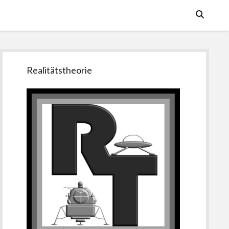
Seitenleiste
Realitätstheorie