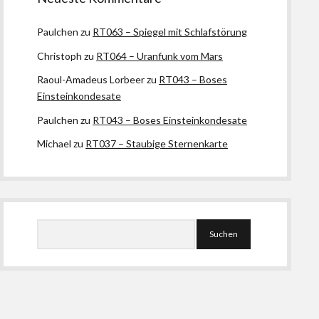
Paulchen
zu
RT063 – Spiegel mit Schlafstörung
Christoph
zu
RT064 – Uranfunk vom Mars
Raoul-Amadeus Lorbeer
zu
RT043 – Boses
Einsteinkondesate
Paulchen
zu
RT043 – Boses Einsteinkondesate
Michael
zu
RT037 – Staubige Sternenkarte
Suchen