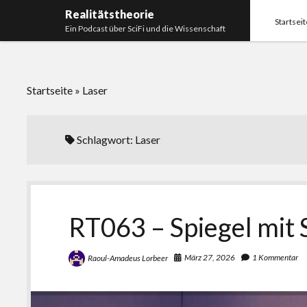
Realitätstheorie
Startseit
Ein Podcast über SciFi und die Wissenschaft
Startseite
»
Laser
Schlagwort:
Laser
RT063 – Spiegel mit 
März 27, 2026
1 Kommentar
Raoul-Amadeus Lorbeer