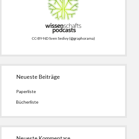
CC-BY-ND Sven Sedivy (@graphorama)
Neueste Beiträge
Paperliste
Bücherliste
Neueste Kommentare