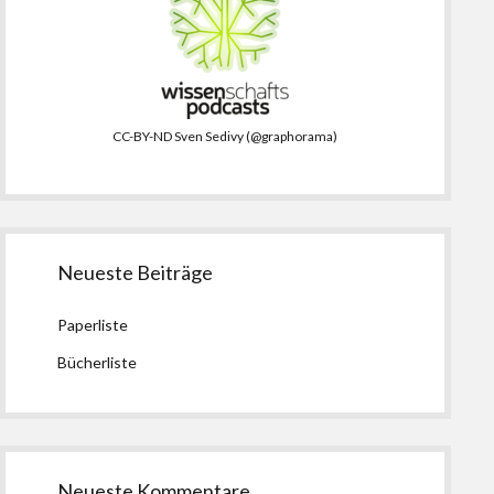
CC-BY-ND Sven Sedivy (@graphorama)
Neueste Beiträge
Paperliste
Bücherliste
Neueste Kommentare