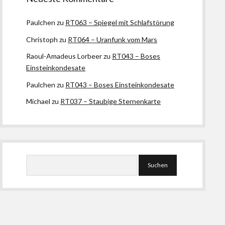
Paulchen
zu
RT063 – Spiegel mit Schlafstörung
Christoph
zu
RT064 – Uranfunk vom Mars
Raoul-Amadeus Lorbeer
zu
RT043 – Boses
Einsteinkondesate
Paulchen
zu
RT043 – Boses Einsteinkondesate
Michael
zu
RT037 – Staubige Sternenkarte
Suchen