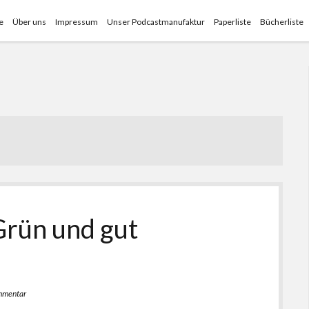
e
Über uns
Impressum
Unser Podcastmanufaktur
Paperliste
Bücherliste
Grün und gut
ommentar