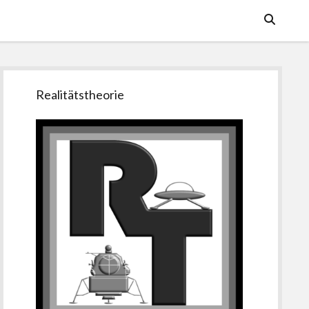
Seitenleiste
Realitätstheorie