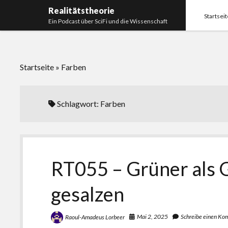
Realitätstheorie
Startseit
Ein Podcast über SciFi und die Wissenschaft
Startseite
»
Farben
Schlagwort:
Farben
RT055 – Grüner als 
gesalzen
Mai 2, 2025
Schreibe einen K
Raoul-Amadeus Lorbeer