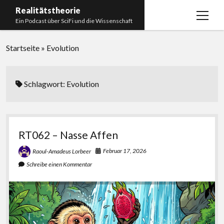
Realitätstheorie
Menü
Ein Podcast über SciFi und die Wissenschaft
öffnen
Startseite
Startseite
»
Evolution
Über uns
Impressum
Schlagwort:
Evolution
Unser Podcastmanufaktur
Paperliste
RT062 – Nasse Affen
Bücherliste
Februar 17, 2026
Raoul-Amadeus Lorbeer
Schreibe einen Kommentar