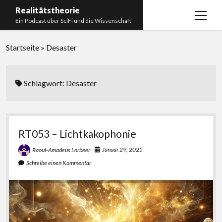
Realitätstheorie
Menü
Ein Podcast über SciFi und die Wissenschaft
öffnen
Startseite
Startseite
»
Desaster
Über uns
Impressum
Schlagwort:
Desaster
Unser Podcastmanufaktur
Paperliste
RT053 – Lichtkakophonie
Bücherliste
Januar 29, 2025
Raoul-Amadeus Lorbeer
Schreibe einen Kommentar