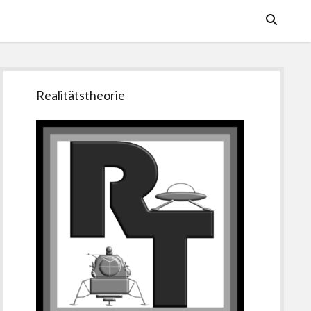
Seitenleiste
Realitätstheorie