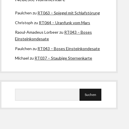
Paulchen
zu
RT063 – Spiegel mit Schlafstörung
Christoph
zu
RT064 – Uranfunk vom Mars
Raoul-Amadeus Lorbeer
zu
RT043 – Boses
Einsteinkondesate
Paulchen
zu
RT043 – Boses Einsteinkondesate
Michael
zu
RT037 – Staubige Sternenkarte
Suchen