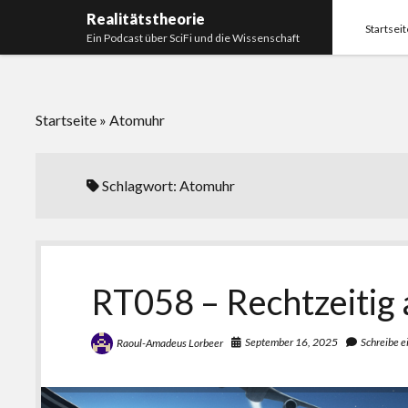
Realitätstheorie
Startseit
Ein Podcast über SciFi und die Wissenschaft
Startseite
»
Atomuhr
Schlagwort:
Atomuhr
RT058 – Rechtzeitig
September 16, 2025
Schreibe 
Raoul-Amadeus Lorbeer