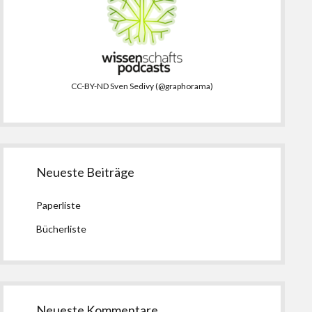
CC-BY-ND Sven Sedivy (@graphorama)
Neueste Beiträge
Paperliste
Bücherliste
Neueste Kommentare