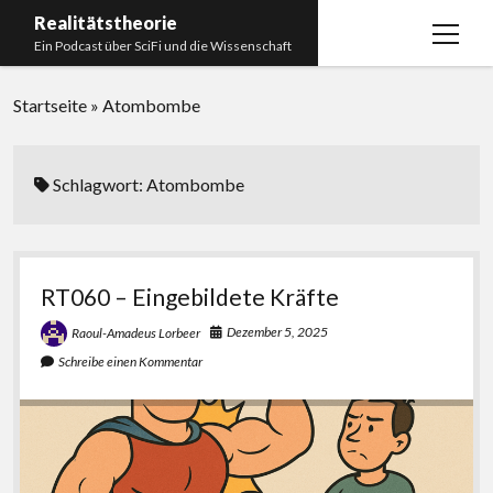
Realitätstheorie
Menü
Ein Podcast über SciFi und die Wissenschaft
öffnen
Startseite
Startseite
»
Atombombe
Über uns
Impressum
Schlagwort:
Atombombe
Unser Podcastmanufaktur
Paperliste
RT060 – Eingebildete Kräfte
Bücherliste
Dezember 5, 2025
Raoul-Amadeus Lorbeer
Schreibe einen Kommentar