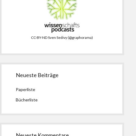
CC-BY-ND Sven Sedivy (@graphorama)
Neueste Beiträge
Paperliste
Bücherliste
Neueste Kommentare