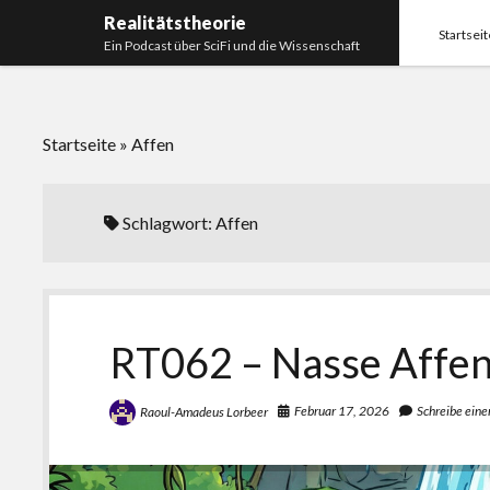
Realitätstheorie
Startseit
Ein Podcast über SciFi und die Wissenschaft
Startseite
»
Affen
Schlagwort:
Affen
RT062 – Nasse Affe
Februar 17, 2026
Schreibe ein
Raoul-Amadeus Lorbeer