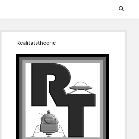
Seitenleiste
Realitätstheorie