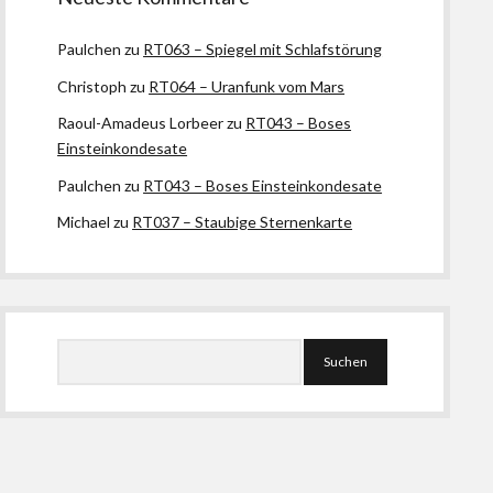
Paulchen
zu
RT063 – Spiegel mit Schlafstörung
Christoph
zu
RT064 – Uranfunk vom Mars
Raoul-Amadeus Lorbeer
zu
RT043 – Boses
Einsteinkondesate
Paulchen
zu
RT043 – Boses Einsteinkondesate
Michael
zu
RT037 – Staubige Sternenkarte
Suchen