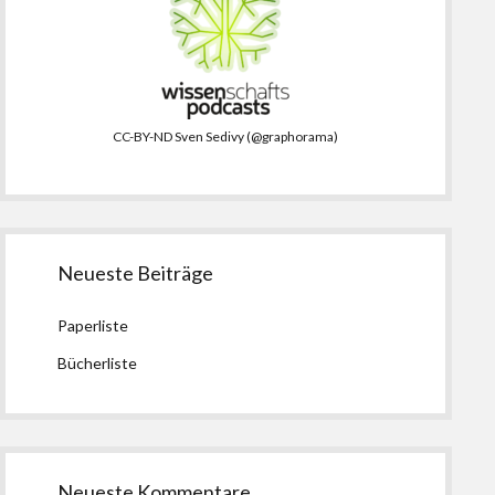
CC-BY-ND Sven Sedivy (@graphorama)
Neueste Beiträge
Paperliste
Bücherliste
Neueste Kommentare