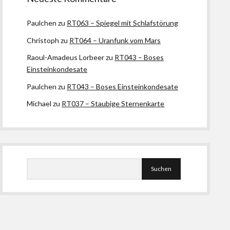
Paulchen
zu
RT063 – Spiegel mit Schlafstörung
Christoph
zu
RT064 – Uranfunk vom Mars
Raoul-Amadeus Lorbeer
zu
RT043 – Boses
Einsteinkondesate
Paulchen
zu
RT043 – Boses Einsteinkondesate
Michael
zu
RT037 – Staubige Sternenkarte
Suchen