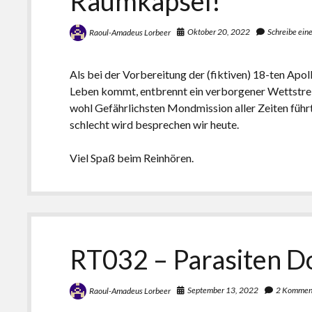
Raumkapsel!
Oktober 20, 2022
Schreibe ei
Raoul-Amadeus Lorbeer
Als bei der Vorbereitung der (fiktiven) 18-ten Apol
Leben kommt, entbrennt ein verborgener Wettstrei
wohl Gefährlichsten Mondmission aller Zeiten füh
schlecht wird besprechen wir heute.
Viel Spaß beim Reinhören.
RT032 – Parasiten D
September 13, 2022
2 Kommen
Raoul-Amadeus Lorbeer