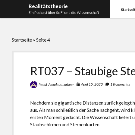
Realitätstheorie
Startsei
Ein Podcast über SciFi und die Wissenschaft
Startseite
»
Seite 4
Realitätstheorie
RT037 – Staubige St
April 15, 2023
1 Kommentar
Raoul-Amadeus Lorbeer
Nachdem sie gigantische Distanzen zurückgelegt ha
aus. Als man schließlich der Sache nachgeht, wird kl
ersten Moment gedacht. Die Wissenschaft liefert u
Staubschirmen und Sternenkarten.