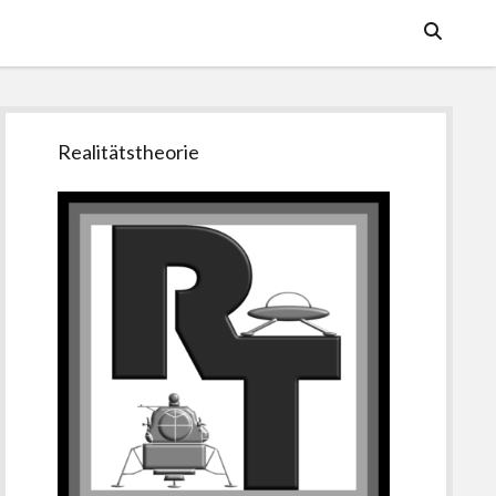
Seitenleiste
Realitätstheorie